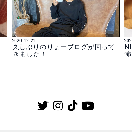
2020-12-21
202
ロ
久しぶりのりょーブログが回って
N
きました！
怖