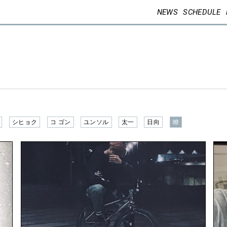
NEWS
SCHEDULE
シヒョク
コ ゴン
ユンソル
太一
日向
瞭