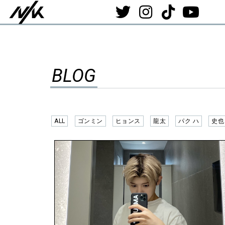
BLOG
ALL
ゴンミン
ヒョンス
龍太
パク ハ
史也