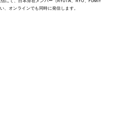
時配信にて、日本滞在メンバー（RYUTA、RYO、FUMIY
ンスを行い、オンラインでも同時に発信します。