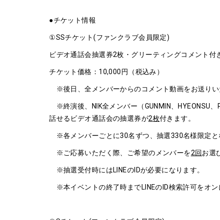
●チケット情報
①SSチケット(ファンクラブ会員限定)
ビデオ通話会抽選券2枚・グリーティングコメント付
チケット価格：10,000円（税込み）
※後日、全メンバーからのコメント動画をお送りい
※終演後、NIK全メンバー（GUNMIN、HYEONSU、PAR
話せるビデオ通話会の抽選券が
2
枚
付きます。
※各メンバーごとに30名ずつ、抽選330名様限定と
※ご応募いただく際、ご希望のメンバーを
2
回
お選
※抽選受付時にはLINEのIDが必要になります。
※本イベントの終了時までLINEのID検索許可をオ