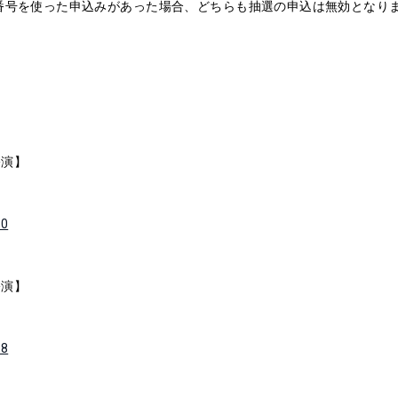
員番号を使った申込みがあった場合、どちらも抽選の申込は無効となり
昼公演】
10
夜公演】
28