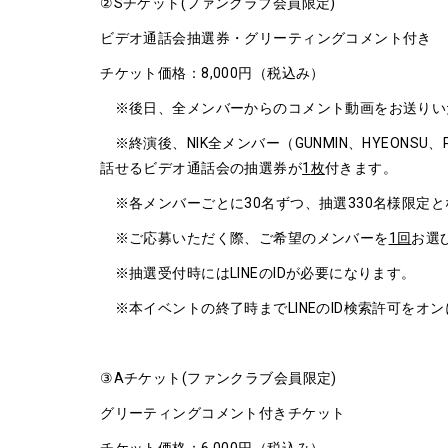
②Sチケット(ファンクラブ会員限定)
ビデオ通話会抽選券・グリーティングコメント付き
チケット価格：8,000円（税込み）
※後日、全メンバーからのコメント動画をお送りい
※終演後、NIK全メンバー（GUNMIN、HYEONSU、PAR
話せるビデオ通話会の抽選券が
1
枚
付きます。
※各メンバーごとに30名ずつ、抽選330名様限定と
※ご応募いただく際、ご希望のメンバーを
1
回
お選
※抽選受付時にはLINEのIDが必要になります。
※本イベントの終了時までLINEのID検索許可をオ
③Aチケット(ファンクラブ会員限定)
グリーティングコメント付きチケット