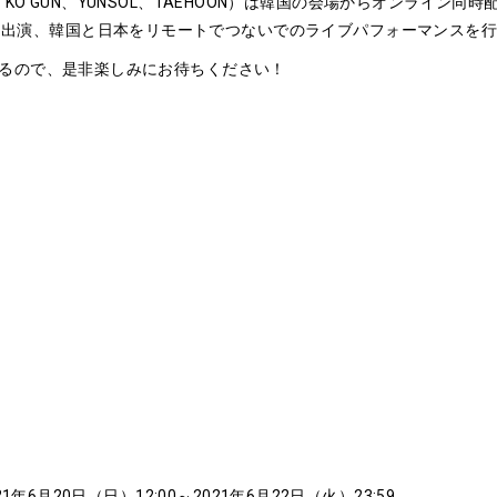
A、KO GUN、YUNSOL、TAEHOON）は韓国の会場からオンライン同
ty(TOKYO)にて出演、韓国と日本をリモートでつないでのライブパフォーマ
るので、是非楽しみにお待ちください！
6月20日（日）12:00～2021年6月22日（火）23:59